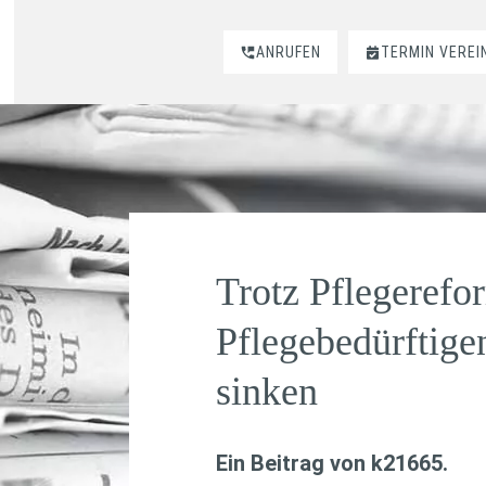
ANRUFEN
TERMIN VEREI
Trotz Pflegerefo
Pflegebedürftige
sinken
Ein Beitrag von
k21665
.