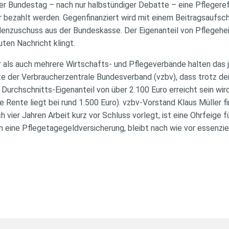
er Bundestag – nach nur halbstündiger Debatte – eine Pflegeref
 bezahlt werden. Gegenfinanziert wird mit einem Beitragsaufsch
rdenzuschuss aus der Bundeskasse. Der Eigenanteil von Pflege
ten Nachricht klingt.
als auch mehrere Wirtschafts- und Pflegeverbände halten das j
 der Verbraucherzentrale Bundesverband (vzbv), dass trotz der
 Durchschnitts-Eigenanteil von über 2.100 Euro erreicht sein wir
e Rente liegt bei rund 1.500 Euro). vzbv-Vorstand Klaus Müller f
vier Jahren Arbeit kurz vor Schluss vorlegt, ist eine Ohrfeige f
 eine Pflegetagegeldversicherung, bleibt nach wie vor essenziel