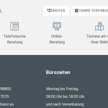
t.
ANRUFEN
TERMIN
VEREINBA
Telefonische
Online-
Termine am 
Beratung
Beratung
Ihrer Wahl
Bürozeiten
498800
Montag bis Freitag
27070
08:00 Uhr bis 18:00 Uhr
inanz.eu
und nach Vereinbarung