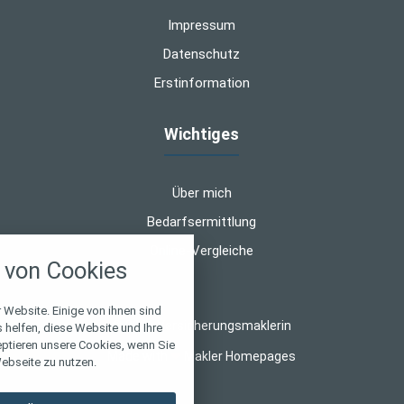
Impressum
Datenschutz
Erstinformation
Wichtiges
Über mich
Bedarfsermittlung
nstellungen
Online-Vergleiche
von Cookies
über alle verwendeten Cookies und
chkeit folgende Kategorien zu
r zu blockieren.
 Website. Einige von ihnen sind
© 2026 Versicherungsmaklerin
helfen, diese Website und Ihre
eptieren unsere Cookies, wenn Sie
Notwendig
Made with
❤
Makler Homepages
ebseite zu nutzen.
Performance