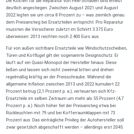
Die Kosten für die Reparatur von Pkw-Schäden sind erneut
deutlich angestiegen. Zwischen August 2021 und August
2022 legten sie um circa 8 Prozent zu – was ziemlich genau
dem Preisanstieg bei Ersatzteilen entspricht. Pro Reparatur
mussten die Versicherer zuletzt im Schnitt 3.375 Euro
überweisen. 2013 reichten noch 2.400 Euro aus.
Für von außen sichtbare Ersatzteile wie Windschutzscheiben,
Türen und Kotflügel gilt der sogenannte Designschutz. Er
läuft auf ein Quasi-Monopol der Hersteller hinaus. Diese
ließen und lassen sich nicht zweimal bitten und drehen
regelmäßig kräftig an der Preisschraube. Während die
allgemeine Inflation zwischen 2013 und 2022 kumuliert 22
Prozent betrug (2,1 Prozent p. a.), verteuerten sich Kfz-
Ersatzteile im selben Zeitraum um mehr als 55 Prozent (4,7
Prozent p. a.). Noch höher fiel der Preisanstieg etwa bei
Rückleuchten mit 79 und bei Kofferraumklappen mit 73
Prozent aus. Das einträgliche Privileg der Autohersteller soll
zwar gesetzlich abgeschafft werden – allerdings erst 2045.