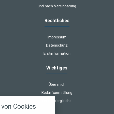
und nach Vereinbarung
Rechtliches
Impressum
Datenschutz
Erstinformation
Wichtiges
Über mich
Bedarfsermittlung
nstellungen
Online-Vergleiche
von Cookies
über alle verwendeten Cookies und
chkeit folgende Kategorien zu