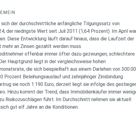
GEMEIN
 sich der durchschnittliche anfängliche Tilgungssatz von
4, der niedrigste Wert seit Juli 2011 (1,64 Prozent). Im April w
n. Diese Entwicklung läuft darauf hinaus, dass die Laufzeit der
t mehr an Zinsen gezahlt werden muss.
Kreditnehmer offenbar immer öfter dazu gezwungen, schlechtere
 Der Hauptgrund liegt in der vergleichsweise hohen
monatsrate, die sich beispielhaft aus einem Darlehen von 300.0
80 Prozent Beleihungsauslauf und zehnjähriger Zinsbindung
etrug sie noch 1.190 Euro, derzeit liegt sie infolge des gestieg
Euro. Hinzu kommt der Trend, dass Immobilienkäufer immer weni
 zu Risikozuschlägen führt. Im Durchschnitt nehmen sie aktuell
sich gut elf Jahre an die Konditionen.