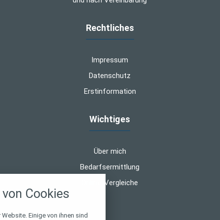
und nach Vereinbarung
Rechtliches
Impressum
Datenschutz
Erstinformation
Wichtiges
Über mich
Bedarfsermittlung
nstellungen
Online-Vergleiche
von Cookies
über alle verwendeten Cookies und
chkeit folgende Kategorien zu
r zu blockieren.
 Website. Einige von ihnen sind