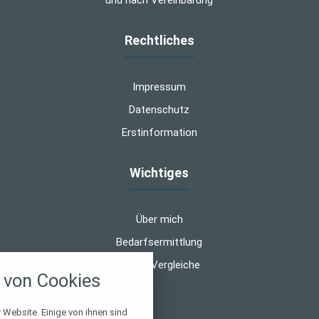
und nach Vereinbarung
Rechtliches
Impressum
Datenschutz
Erstinformation
Wichtiges
Über mich
Bedarfsermittlung
nstellungen
Online-Vergleiche
von Cookies
über alle verwendeten Cookies und
chkeit folgende Kategorien zu
r zu blockieren.
 Website. Einige von ihnen sind