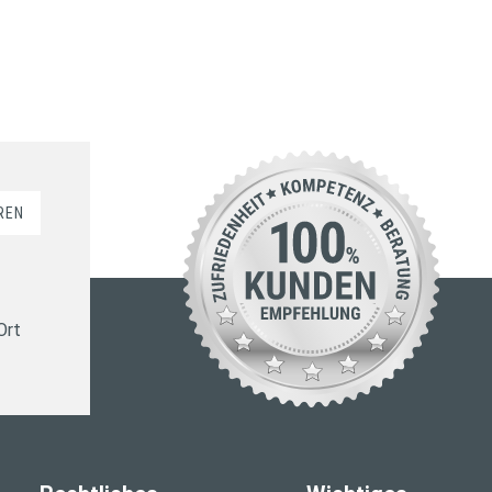
REN
Ort