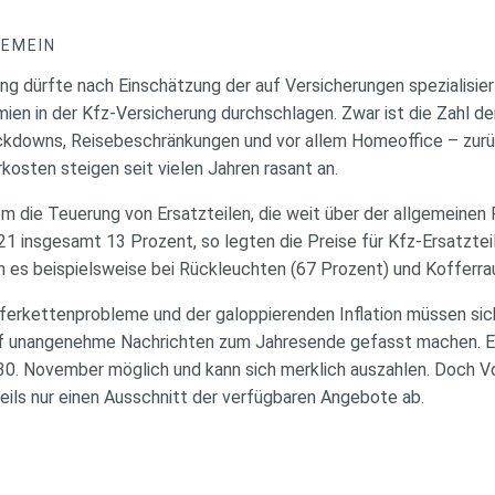
GEMEIN
ng dürfte nach Einschätzung der auf Versicherungen spezialisie
ien in der Kfz-Versicherung durchschlagen. Zwar ist die Zahl d
kdowns, Reisebeschränkungen und vor allem Homeoffice – zur
kosten steigen seit vielen Jahren rasant an.
m die Teuerung von Ersatzteilen, die weit über der allgemeinen 
1 insgesamt 13 Prozent, so legten die Preise für Kfz-Ersatztei
 es beispielsweise bei Rückleuchten (67 Prozent) und Kofferra
eferkettenprobleme und der galoppierenden Inflation müssen sic
f unangenehme Nachrichten zum Jahresende gefasst machen. E
 30. November möglich und kann sich merklich auszahlen. Doch Vo
eils nur einen Ausschnitt der verfügbaren Angebote ab.