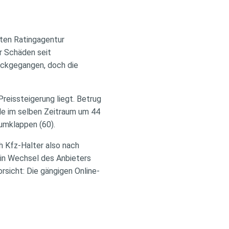
rten Ratingagentur
er Schäden seit
ückgegangen, doch die
Preissteigerung liegt. Betrug
le im selben Zeitraum um 44
umklappen (60).
h Kfz-Halter also nach
in Wechsel des Anbieters
rsicht: Die gängigen Online-