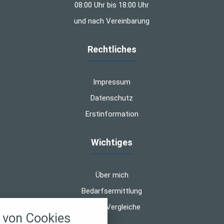
08:00 Uhr bis 18:00 Uhr
und nach Vereinbarung
Rechtliches
Impressum
Datenschutz
Erstinformation
Wichtiges
Über mich
Bedarfsermittlung
nstellungen
Online-Vergleiche
von Cookies
über alle verwendeten Cookies und