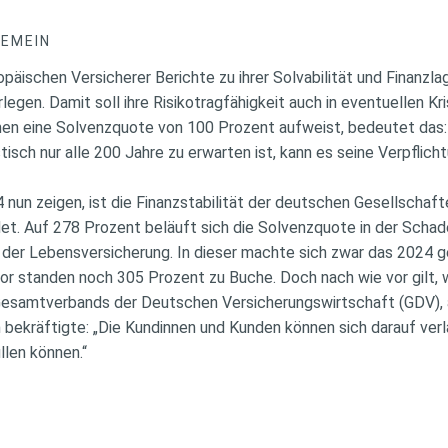
GEMEIN
opäischen Versicherer Berichte zu ihrer Solvabilität und Finanzla
legen. Damit soll ihre Risikotragfähigkeit auch in eventuellen Kr
en eine Solvenzquote von 100 Prozent aufweist, bedeutet das:
stisch nur alle 200 Jahre zu erwarten ist, kann es seine Verpfli
 nun zeigen, ist die Finanzstabilität der deutschen Gesellschaf
et. Auf 278 Prozent beläuft sich die Solvenzquote in der Schad
 der Lebensversicherung. In dieser machte sich zwar das 2024 g
vor standen noch 305 Prozent zu Buche. Doch nach wie vor gilt,
esamtverbands der Deutschen Versicherungswirtschaft (GDV), an
bekräftigte: „Die Kundinnen und Kunden können sich darauf verl
llen können.“