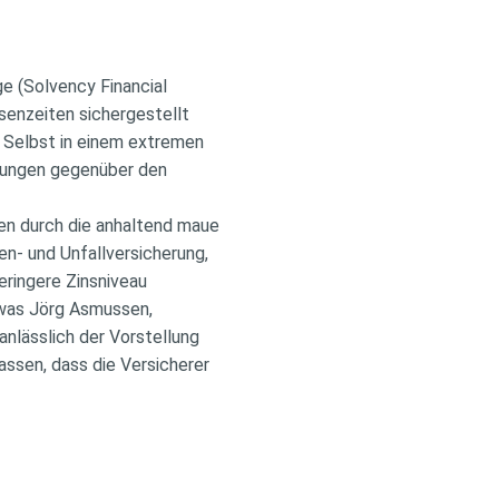
ge (Solvency Financial
isenzeiten sichergestellt
 Selbst in einem extremen
chtungen gegenüber den
ten durch die anhaltend maue
en- und Unfallversicherung,
eringere Zinsniveau
 was Jörg Asmussen,
lässlich der Vorstellung
assen, dass die Versicherer