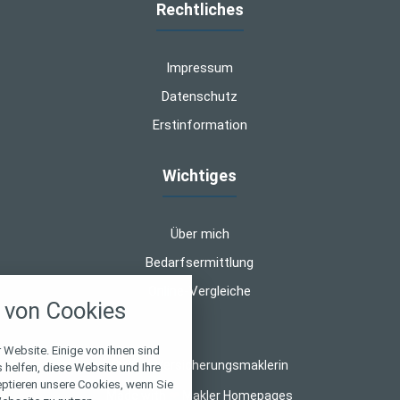
Rechtliches
Impressum
Datenschutz
Erstinformation
Wichtiges
Über mich
Bedarfsermittlung
nstellungen
Online-Vergleiche
von Cookies
über alle verwendeten Cookies und
chkeit folgende Kategorien zu
r zu blockieren.
 Website. Einige von ihnen sind
© 2026 Versicherungsmaklerin
helfen, diese Website und Ihre
eptieren unsere Cookies, wenn Sie
Notwendig
Made with
❤
Makler Homepages